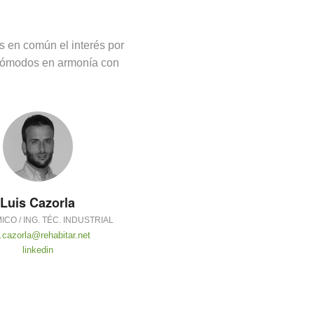
s en común el interés por
s cómodos en armonía con
Luis Cazorla
MICO / ING. TÉC. INDUSTRIAL
s.cazorla@rehabitar.net
linkedin