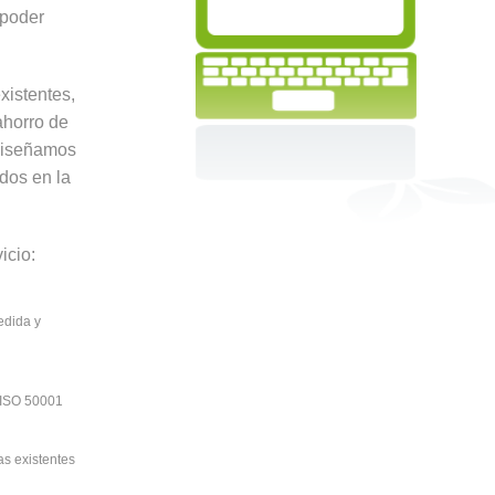
 poder
xistentes,
ahorro de
 diseñamos
dos en la
icio:
edida y
 ISO 50001
as existentes