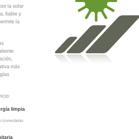
or la solar
a, fiable y
ermite la
os
aliente
ación,
nativa más
rgías
icio:
rgía limpia
mo (conectadas
itaria